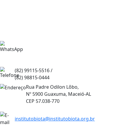
(82) 99115-2944
(82) 99115-5516 /
(82) 98815-0444
Rua Padre Odilon Lôbo,
Nº 5900 Guaxuma, Maceió-AL
CEP 57.038-770
institutobiota@institutobiota.org.br