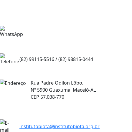
(82) 99115-2944
(82) 99115-5516 /
(82) 98815-0444
Rua Padre Odilon Lôbo,
Nº 5900 Guaxuma, Maceió-AL
CEP 57.038-770
institutobiota@institutobiota.org.br