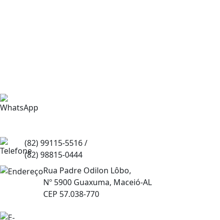
(82) 99115-2944
(82) 99115-5516 /
(82) 98815-0444
Rua Padre Odilon Lôbo,
Nº 5900 Guaxuma, Maceió-AL
CEP 57.038-770