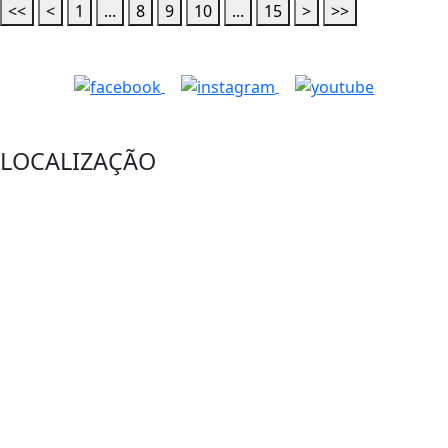
<<
<
1
...
8
9
10
...
15
>
>>
LOCALIZAÇÃO